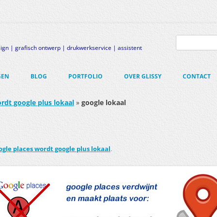
Zoeken
naar:
gn | grafisch ontwerp | drukwerkservice | assistent
GEN
BLOG
PORTFOLIO
OVER GLISSY
CONTACT
EN
rdt google plus lokaal
»
google lokaal
AMREGISTRATIE
-SITE
R-BRAND
ogle places wordt google plus lokaal
.