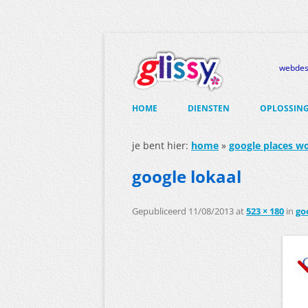
webdesi
Ga
naar
HOME
DIENSTEN
OPLOSSIN
de
inhoud
WEBDESIGN
HOSTING 
je bent hier:
home
»
google places wo
DOMEINNA
GRAFISCH ONTWERP
google lokaal
RENT-YOUR
DRUKWERKSERVICE
Gepubliceerd
11/08/2013
at
523 × 180
RENT-YOU
in
go
ASSISTENT
NIEUWSBRIEF