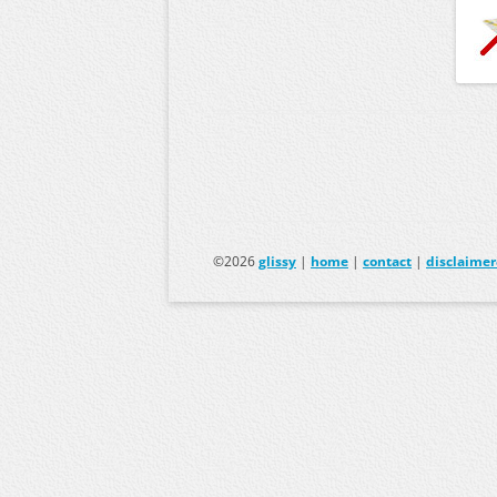
©2026
glissy
|
home
|
contact
|
disclaime