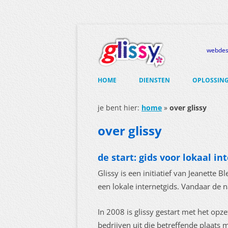
webdesi
Ga
naar
HOME
DIENSTEN
OPLOSSIN
de
inhoud
WEBDESIGN
HOSTING 
je bent hier:
home
»
over glissy
DOMEINNA
GRAFISCH ONTWERP
over glissy
RENT-YOUR
DRUKWERKSERVICE
de start: gids voor lokaal i
RENT-YOU
ASSISTENT
Glissy is een initiatief van Jeanette 
een lokale internetgids. Vandaar de
NIEUWSBRIEF
In 2008 is glissy gestart met het opz
bedrijven uit die betreffende plaats 