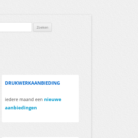
DRUKWERKAANBIEDING
nieuwe
iedere maand een
aanbiedingen