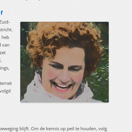
f
Zuid-
tricht.
k heb
d van
zet
,
ings,
ternet
evolgd
beweging blijft. Om de kennis op peil te houden, volg