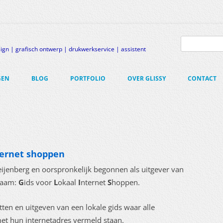
Zoeken
naar:
gn | grafisch ontwerp | drukwerkservice | assistent
GEN
BLOG
PORTFOLIO
OVER GLISSY
CONTACT
EN
AMREGISTRATIE
-SITE
nternet shoppen
R-BRAND
Bleijenberg en oorspronkelijk begonnen als uitgever van
 naam:
G
ids voor
L
okaal
I
nternet
S
hoppen.
etten en uitgeven van een lokale gids waar alle
met hun internetadres vermeld staan.