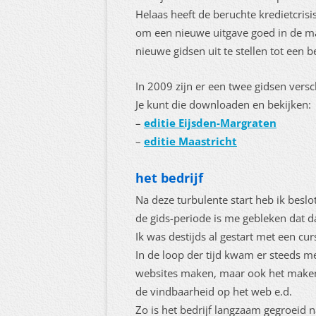
Helaas heeft de beruchte kredietcrisis
om een nieuwe uitgave goed in de mar
nieuwe gidsen uit te stellen tot een
In 2009 zijn er een twee gidsen versc
Je kunt die downloaden en bekijken:
–
editie Eijsden-Margraten
–
editie Maastricht
het bedrijf
Na deze turbulente start heb ik besl
de gids-periode is me gebleken dat da
Ik was destijds al gestart met een cu
In de loop der tijd kwam er steeds me
websites maken, maar ook het maken
de vindbaarheid op het web e.d.
Zo is het bedrijf langzaam gegroeid 