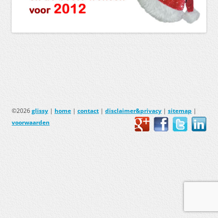
©2026
glissy
|
home
|
contact
|
disclaimer&privacy
|
sitemap
|
voorwaarden