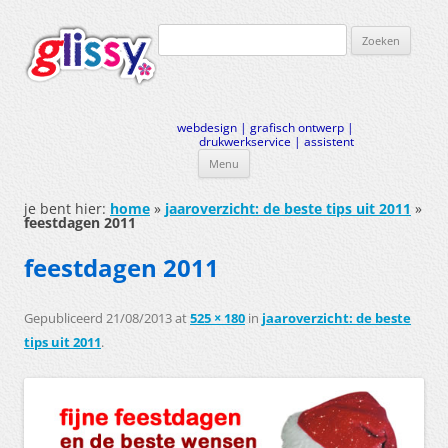
Zoeken
naar:
webdesign | grafisch ontwerp |
drukwerkservice | assistent
Menu
Ga
naar
je bent hier:
home
»
jaaroverzicht: de beste tips uit 2011
»
de
feestdagen 2011
inhoud
feestdagen 2011
Gepubliceerd
21/08/2013
at
525 × 180
in
jaaroverzicht: de beste
tips uit 2011
.