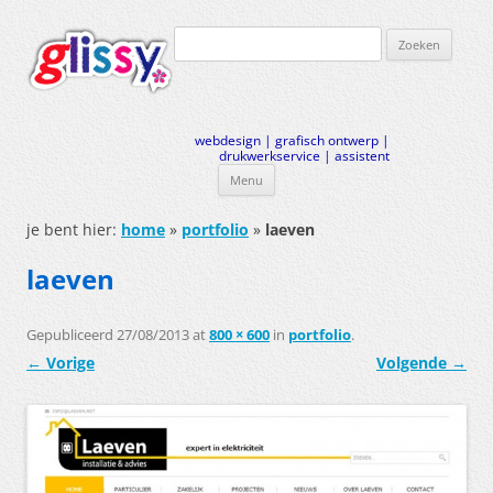
Zoeken
naar:
webdesign | grafisch ontwerp |
drukwerkservice | assistent
Menu
Ga
naar
je bent hier:
home
»
portfolio
»
laeven
de
inhoud
laeven
Gepubliceerd
27/08/2013
at
800 × 600
in
portfolio
.
← Vorige
Volgende →