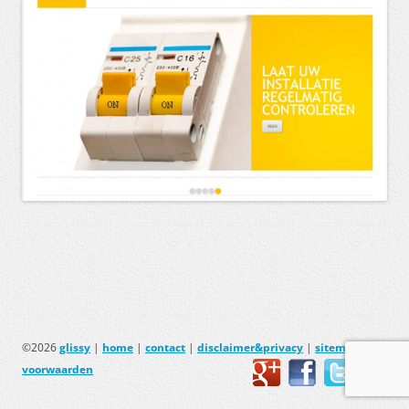
©2026
glissy
|
home
|
contact
|
disclaimer&privacy
|
sitemap
|
voorwaarden