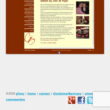
©2026
glissy
|
home
|
contact
|
disclaimer&privacy
|
sitemap
|
voorwaarden