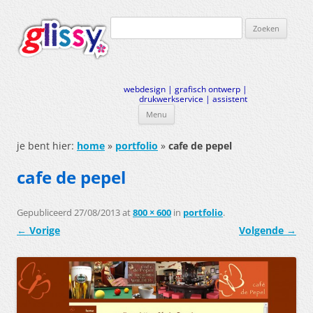
Zoeken
naar:
webdesign | grafisch ontwerp |
drukwerkservice | assistent
Menu
Ga
naar
je bent hier:
home
»
portfolio
»
cafe de pepel
de
inhoud
cafe de pepel
Gepubliceerd
27/08/2013
at
800 × 600
in
portfolio
.
← Vorige
Volgende →