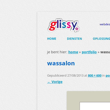
webdesi
Ga
naar
HOME
DIENSTEN
OPLOSSIN
de
inhoud
WEBDESIGN
HOSTING 
je bent hier:
home
»
portfolio
»
wass
DOMEINNA
GRAFISCH ONTWERP
wassalon
RENT-YOUR
DRUKWERKSERVICE
Gepubliceerd
27/08/2013
at
800 × 600
RENT-YOU
in
po
ASSISTENT
← Vorige
NIEUWSBRIEF