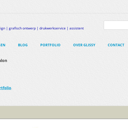
Zoeken
naar:
gn | grafisch ontwerp | drukwerkservice | assistent
GEN
BLOG
PORTFOLIO
OVER GLISSY
CONTACT
EN
alon
AMREGISTRATIE
-SITE
R-BRAND
rtfolio
.