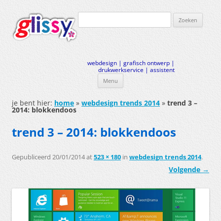
Zoeken
naar:
webdesign | grafisch ontwerp |
drukwerkservice | assistent
Menu
Ga
naar
je bent hier:
home
»
webdesign trends 2014
»
trend 3 –
de
2014: blokkendoos
inhoud
trend 3 – 2014: blokkendoos
Gepubliceerd
20/01/2014
at
523 × 180
in
webdesign trends 2014
.
Volgende →