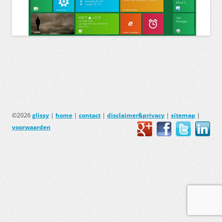
©2026
glissy
|
home
|
contact
|
disclaimer&privacy
|
sitemap
|
voorwaarden