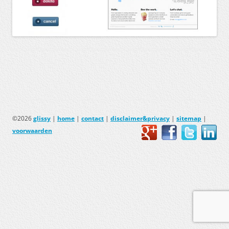
©2026
glissy
|
home
|
contact
|
disclaimer&privacy
|
sitemap
|
voorwaarden