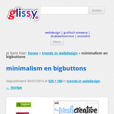
Zoeken
naar:
webdesign | grafisch ontwerp |
drukwerkservice | assistent
Menu
Ga
naar
je bent hier:
home
»
trends in webdesign
»
minimalism en
de
bigbuttons
inhoud
minimalism en bigbuttons
Gepubliceerd
30/07/2013
at
525 × 180
in
trends in webdesign
.
← Vorige